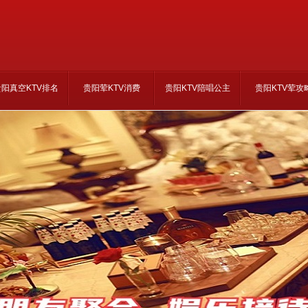
贵阳真空KTV排名
贵阳荤KTV消费
贵阳KTV陪唱公主
贵阳KTV荤攻